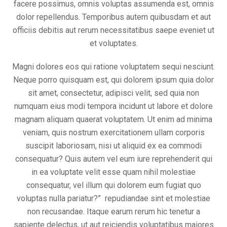
facere possimus, omnis voluptas assumenda est, omnis
dolor repellendus. Temporibus autem quibusdam et aut
officiis debitis aut rerum necessitatibus saepe eveniet ut
et voluptates.
Magni dolores eos qui ratione voluptatem sequi nesciunt.
Neque porro quisquam est, qui dolorem ipsum quia dolor
sit amet, consectetur, adipisci velit, sed quia non
numquam eius modi tempora incidunt ut labore et dolore
magnam aliquam quaerat voluptatem. Ut enim ad minima
veniam, quis nostrum exercitationem ullam corporis
suscipit laboriosam, nisi ut aliquid ex ea commodi
consequatur? Quis autem vel eum iure reprehenderit qui
in ea voluptate velit esse quam nihil molestiae
consequatur, vel illum qui dolorem eum fugiat quo
voluptas nulla pariatur?” repudiandae sint et molestiae
non recusandae. Itaque earum rerum hic tenetur a
sapiente delectus, ut aut reiciendis voluptatibus maiores