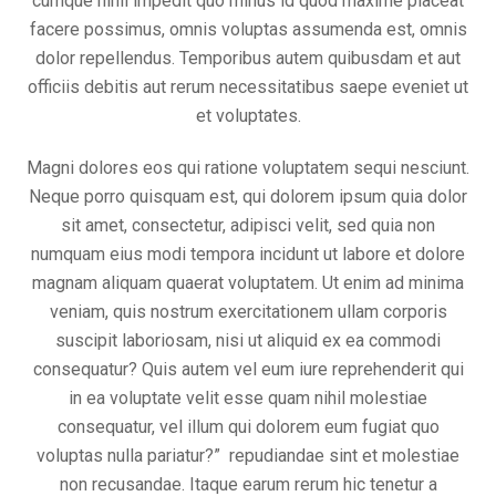
cumque nihil impedit quo minus id quod maxime placeat
facere possimus, omnis voluptas assumenda est, omnis
dolor repellendus. Temporibus autem quibusdam et aut
officiis debitis aut rerum necessitatibus saepe eveniet ut
et voluptates.
Magni dolores eos qui ratione voluptatem sequi nesciunt.
Neque porro quisquam est, qui dolorem ipsum quia dolor
sit amet, consectetur, adipisci velit, sed quia non
numquam eius modi tempora incidunt ut labore et dolore
magnam aliquam quaerat voluptatem. Ut enim ad minima
veniam, quis nostrum exercitationem ullam corporis
suscipit laboriosam, nisi ut aliquid ex ea commodi
consequatur? Quis autem vel eum iure reprehenderit qui
in ea voluptate velit esse quam nihil molestiae
consequatur, vel illum qui dolorem eum fugiat quo
voluptas nulla pariatur?” repudiandae sint et molestiae
non recusandae. Itaque earum rerum hic tenetur a