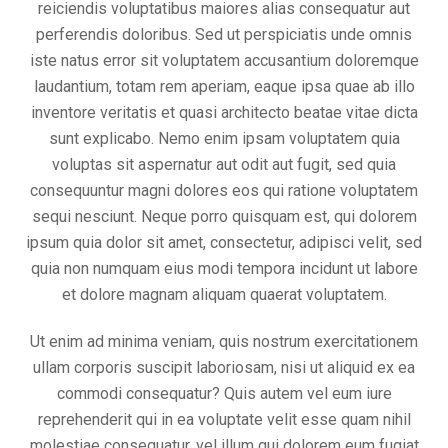
reiciendis voluptatibus maiores alias consequatur aut
perferendis doloribus. Sed ut perspiciatis unde omnis
iste natus error sit voluptatem accusantium doloremque
laudantium, totam rem aperiam, eaque ipsa quae ab illo
inventore veritatis et quasi architecto beatae vitae dicta
sunt explicabo. Nemo enim ipsam voluptatem quia
voluptas sit aspernatur aut odit aut fugit, sed quia
consequuntur magni dolores eos qui ratione voluptatem
sequi nesciunt. Neque porro quisquam est, qui dolorem
ipsum quia dolor sit amet, consectetur, adipisci velit, sed
quia non numquam eius modi tempora incidunt ut labore
et dolore magnam aliquam quaerat voluptatem.
Ut enim ad minima veniam, quis nostrum exercitationem
ullam corporis suscipit laboriosam, nisi ut aliquid ex ea
commodi consequatur? Quis autem vel eum iure
reprehenderit qui in ea voluptate velit esse quam nihil
molestiae consequatur, vel illum qui dolorem eum fugiat