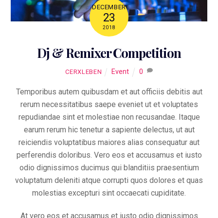
DECEMBER
23
2018
Dj & Remixer Competition
Event
0
CERXLEBEN
Temporibus autem quibusdam et aut officiis debitis aut
rerum necessitatibus saepe eveniet ut et voluptates
repudiandae sint et molestiae non recusandae. Itaque
earum rerum hic tenetur a sapiente delectus, ut aut
reiciendis voluptatibus maiores alias consequatur aut
perferendis doloribus. Vero eos et accusamus et iusto
odio dignissimos ducimus qui blanditiis praesentium
voluptatum deleniti atque corrupti quos dolores et quas
molestias excepturi sint occaecati cupiditate.
At vero eos et accusamus et iusto odio dignissimos