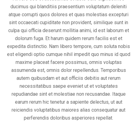
ducimus qui blanditiis praesentium voluptatum deleniti
atque corrupti quos dolores et quas molestias excepturi
sint occaecati cupiditate non provident, similique sunt in
culpa qui officia deserunt mollitia animi, id est laborum et
dolorum fuga. Et harum quidem rerum facilis est et
expedita distinctio. Nam libero tempore, cum soluta nobis
est eligendi optio cumque nihil impedit quo minus id quod
maxime placeat facere possimus, omnis voluptas
assumenda est, omnis dolor repellendus. Temporibus
autem quibusdam et aut officiis debitis aut rerum
necessitatibus saepe eveniet ut et voluptates
repudiandae sint et molestiae non recusandae. Itaque
earum rerum hic tenetur a sapiente delectus, ut aut
reiciendis voluptatibus maiores alias consequatur aut
perferendis doloribus asperiores repellat.